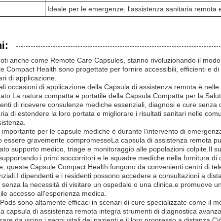
Ideale per le emergenze, l'assistenza sanitaria remota e 
i:
oti anche come Remote Care Capsules, stanno rivoluzionando il modo in 
e Compact Health sono progettate per fornire accessibili, efficienti e di
ri di applicazione.
ali occasioni di applicazione della Capsula di assistenza remota è nelle 
mitato.La natura compatta e portatile della Capsula Compatta per la Salute
enti di ricevere consulenze mediche essenziali, diagnosi e cure senza d
ria di estendere la loro portata e migliorare i risultati sanitari nelle co
ssistenza.
 importante per le capsule mediche è durante l'intervento di emergenza e 
o essere gravemente compromesseLa capsula di assistenza remota può e
to supporto medico, triage e monitoraggio alle popolazioni colpite.Il s
ili, supportando i primi soccorritori e le squadre mediche nella fornitura d
, queste Capsule Compact Health fungono da convenienti centri di telem
ziali.I dipendenti e i residenti possono accedere a consultazioni a distan
 senza la necessità di visitare un ospedale o una clinica.e promuove un
ile accesso all'esperienza medica.
l Pods sono altamente efficaci in scenari di cure specializzate come il 
a capsula di assistenza remota integra strumenti di diagnostica avanza
rare da vicino i segni vitali dei pazienti e il loro progresso a distanza.Ci