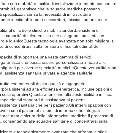
ttate con mobilità e facilità di installazione in mente.consentire
portabilità garantisce che le squadre mediche possano
 specializzati senza la necessità di infrastrutture
ene inestimabile per i soccorritori, missioni umanitarie e
à al di là delle cliniche mobili standard.,e sistemi di
lle capacità di telemedicina che collegano i pazienti con
curo e igienicoQuesta tecnologia avanzata non solo migliora la
di concentrarsi sulla fornitura di risultati ottimali del
 capacità di supportare una vasta gamma di servizi
 garantisce che possa essere personalizzata in base alle
nfigurati per diverse specialità medicheQuesta versatilità rende
 di assistenza sanitaria privata e agenzie sanitarie
ruite con materiali di alta qualità e ingegneria
rpora sistemi ad alta efficienza energetica, incluse opzioni di
osti operativi.Questa attenzione alla sostenibilità è in linea
mpo elevati standard di assistenza ai pazienti.
assistenza sanitaria che per i pazienti.Gli interni spaziosi con
vole con il pazienteI sistemi di informazione integrati
e accurata e sicura delle informazioni mediche.Il processo di
à, consentendo alle squadre sanitarie di concentrarsi sulla
fficiente e tecnologicamente avanzata che affronta le sfide