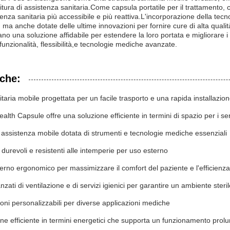
rnitura di assistenza sanitaria.Come capsula portatile per il trattamento
enza sanitaria più accessibile e più reattiva.L'incorporazione della t
, ma anche dotate delle ultime innovazioni per fornire cure di alta qualit
ano una soluzione affidabile per estendere la loro portata e migliorare i 
unzionalità, flessibilità,e tecnologie mediche avanzate.
iche:
nitaria mobile progettata per un facile trasporto e una rapida installazio
lth Capsule offre una soluzione efficiente in termini di spazio per i ser
 assistenza mobile dotata di strumenti e tecnologie mediche essenziali
 durevoli e resistenti alle intemperie per uso esterno
erno ergonomico per massimizzare il comfort del paziente e l'efficienza
zati di ventilazione e di servizi igienici per garantire un ambiente steri
oni personalizzabili per diverse applicazioni mediche
ne efficiente in termini energetici che supporta un funzionamento prolu