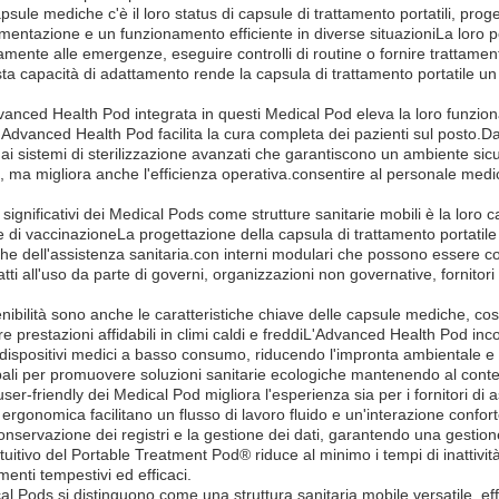
psule mediche c'è il loro status di capsule di trattamento portatili, proge
mentazione e un funzionamento efficiente in diverse situazioniLa loro 
mente alle emergenze, eseguire controlli di routine o fornire trattamenti
 capacità di adattamento rende la capsula di trattamento portatile un b
anced Health Pod integrata in questi Medical Pod eleva la loro funzionalit
Advanced Health Pod facilita la cura completa dei pazienti sul posto.Da
i ai sistemi di sterilizzazione avanzati che garantiscono un ambiente si
, ma migliora anche l'efficienza operativa.consentire al personale medico 
significativi dei Medical Pods come strutture sanitarie mobili è la loro
di vaccinazioneLa progettazione della capsula di trattamento portatile
he dell'assistenza sanitaria.con interni modulari che possono essere co
tti all'uso da parte di governi, organizzazioni non governative, fornitori
enibilità sono anche le caratteristiche chiave delle capsule mediche, cost
e prestazioni affidabili in climi caldi e freddiL'Advanced Health Pod inco
dispositivi medici a basso consumo, riducendo l'impronta ambientale e i c
obali per promuovere soluzioni sanitarie ecologiche mantenendo al conte
 user-friendly dei Medical Pod migliora l'esperienza sia per i fornitori di 
ergonomica facilitano un flusso di lavoro fluido e un'interazione conforte
onservazione dei registri e la gestione dei dati, garantendo una gestion
tuitivo del Portable Treatment Pod® riduce al minimo i tempi di inattivit
amenti tempestivi ed efficaci.
ical Pods si distinguono come una struttura sanitaria mobile versatile, e