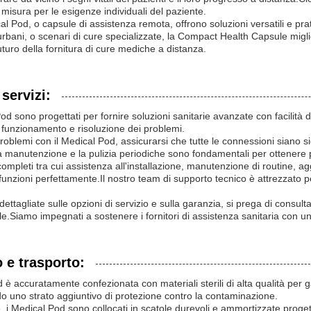
 misura per le esigenze individuali del paziente.
ical Pod, o capsule di assistenza remota, offrono soluzioni versatili e pra
rbani, o scenari di cure specializzate, la Compact Health Capsule migliora 
uturo della fornitura di cure mediche a distanza.
servizi:
od sono progettati per fornire soluzioni sanitarie avanzate con facilità d'
e, funzionamento e risoluzione dei problemi.
problemi con il Medical Pod, assicurarsi che tutte le connessioni siano si
manutenzione e la pulizia periodiche sono fondamentali per ottenere pr
completi tra cui assistenza all'installazione, manutenzione di routine, ag
unzioni perfettamente.Il nostro team di supporto tecnico è attrezzato per
dettagliate sulle opzioni di servizio e sulla garanzia, si prega di consult
iale.Siamo impegnati a sostenere i fornitori di assistenza sanitaria con u
 e trasporto:
è accuratamente confezionata con materiali sterili di alta qualità per gar
o uno strato aggiuntivo di protezione contro la contaminazione.
, i Medical Pod sono collocati in scatole durevoli e ammortizzate proge