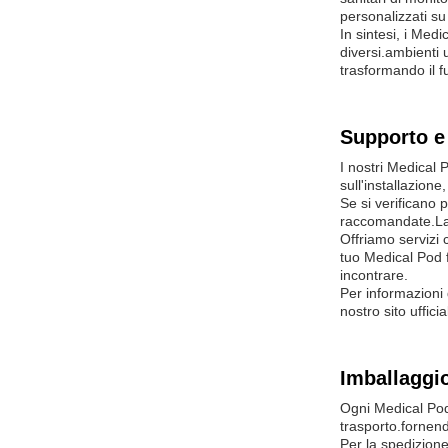
personalizzati su
In sintesi, i Med
diversi.ambienti u
trasformando il f
Supporto e 
I nostri Medical P
sull'installazion
Se si verificano 
raccomandate.La 
Offriamo servizi 
tuo Medical Pod f
incontrare.
Per informazioni 
nostro sito uffic
Imballaggio
Ogni Medical Pod 
trasporto.fornend
Per la spedizione