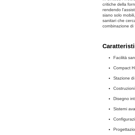
critiche della fo
rendendo l'assist
siano solo mobili
sanitari che cerc
combinazione di f
Caratterist
Facilità sa
Compact Hea
Stazione di
Costruzioni
Disegno int
Sistemi avan
Configurazi
Progettazio