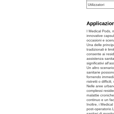
Utilizzatori
Applicazion
I Medical Pods, n
innovative capsul
occasioni e scena
Una delle princip
tradizionali è li
consente ai resid
assistenza sanita
significativi all'a
Un altro scenario
sanitarie posson
fornendo immedia
ristretti o diffic
Nelle aree urbane
complessi residen
malattie croniche
continuo e un fac
Inoltre, i Medica
post-operatorio.L
sanitari di monito