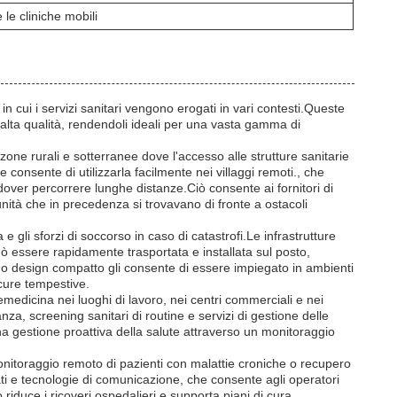
le cliniche mobili
cui i servizi sanitari vengono erogati in vari contesti.Queste
 alta qualità, rendendoli ideali per una vasta gamma di
zone rurali e sotterranee dove l'accesso alle strutture sanitarie
 consente di utilizzarla facilmente nei villaggi remoti., che
over percorrere lunghe distanze.Ciò consente ai fornitori di
munità che in precedenza si trovavano di fronte a ostacoli
gli sforzi di soccorso in caso di catastrofi.Le infrastrutture
ssere rapidamente trasportata e installata sul posto,
uo design compatto gli consente di essere impiegato in ambienti
i cure tempestive.
edicina nei luoghi di lavoro, nei centri commerciali e nei
za, screening sanitari di routine e servizi di gestione delle
a gestione proattiva della salute attraverso un monitoraggio
monitoraggio remoto di pazienti con malattie croniche o recupero
ti e tecnologie di comunicazione, che consente agli operatori
ò riduce i ricoveri ospedalieri e supporta piani di cura