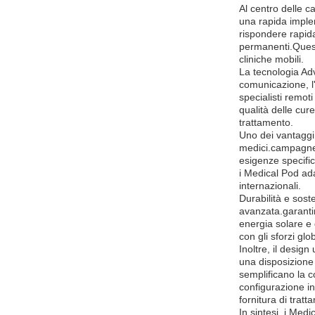
Al centro delle ca
una rapida imple
rispondere rapida
permanenti.Questa
cliniche mobili.
La tecnologia Adv
comunicazione, l'
specialisti remot
qualità delle cure
trattamento.
Uno dei vantaggi 
medici.campagne 
esigenze specific
i Medical Pod ada
internazionali.
Durabilità e sost
avanzata.garantir
energia solare e 
con gli sforzi gl
Inoltre, il design
una disposizione 
semplificano la c
configurazione in
fornitura di tratt
In sintesi, i Med