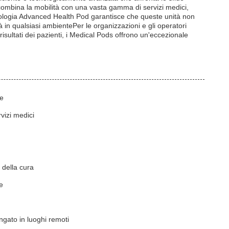
, combina la mobilità con una vasta gamma di servizi medici,
ecnologia Advanced Health Pod garantisce che queste unità non
à in qualsiasi ambientePer le organizzazioni e gli operatori
risultati dei pazienti, i Medical Pods offrono un'eccezionale
ne
vizi medici
 della cura
le
ngato in luoghi remoti