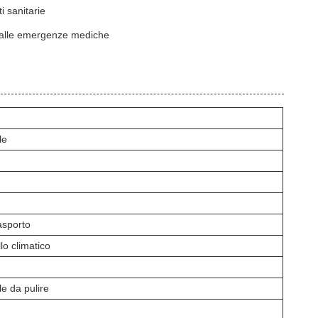
i sanitarie
 alle emergenze mediche
le
asporto
lo climatico
le da pulire