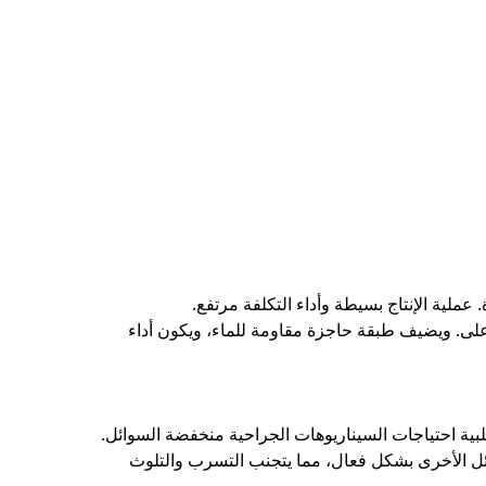
ملية الإنتاج بسيطة وأداء التكلفة مرتفع.
 PE)، ببنية كثيفة ووزن جرامي أعلى. ويضيف طبقة حاجزة مقاومة للماء، ويكون أداء
تلبية احتياجات السيناريوهات الجراحية منخفضة السوائل.
 الدم وسوائل الجسم والسوائل الأخرى بشكل فعال، مما يتجنب التسرب والتلوث