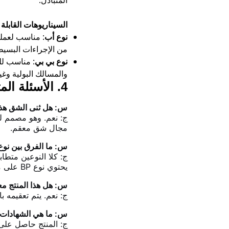
المتبادل.
السيناريوهات القابلة
نوع أب
: مناسب لعملي
من الإجراءات البسيط
نوع بي بي
: مناسب لل
والمسالك البولية وغي
4. الأسئلة المتداولة
س: هل ثنى الشق هذا 
ج: نعم. وهو مصمم لل
مجال شق معقم.
س: ما الفرق بين نوع AP ونوع BP
يحتوي نوع BP على مادة لاصقة حدودية. يرجى الاتصال بنا للحصول على المواصفات التفصيلية.
س: هل هذا المنتج م
ج: نعم. يتم تعقيمه باستخدام غاز أكسيد 
س: ما هي الشهادات ال
ج: المنتج حاصل على علامة CE (الفئة IIa) وتم تصنيعه بموجب نظام إدارة الج