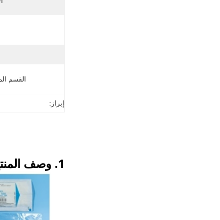
ا
القسم الم
إبراز:
1. وصف المنتج