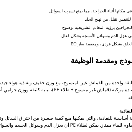
في مكانها أثناء الجراحة، مما يمنع تسرب السوائل
للتنفس تقلل من تهيج الجلد
راحين برؤية المعالم التشريحية بوضوح
غلق بشكل فردي، ومعقمة بغاز EO
بقة واحدة من القماش غير المنسوج، مع وزن خفيف ونفاذية هواء جيدة. ع
: يستخدم مادة مركبة (قماش غير منسوج + طلاء
ى.
نفاذية
مة أساسية للنفاذية، والتي يمكنها منع كمية صغيرة من اختراق السائل و
: له تأثير مقاوم للماء ممتاز. يمكن لطلاء PE أن يعزل