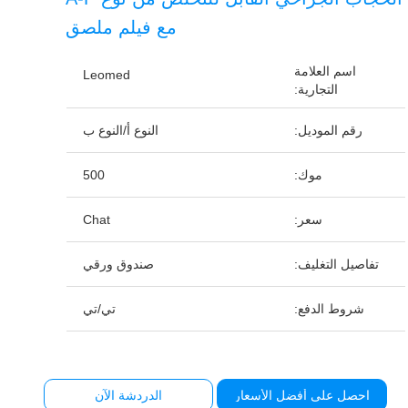
مع فيلم ملصق
اسم العلامة
Leomed
التجارية:
رقم الموديل:
النوع أ/النوع ب
موك:
500
سعر:
Chat
تفاصيل التغليف:
صندوق ورقي
شروط الدفع:
تي/تي
احصل على أفضل الأسعار
الدردشة الآن