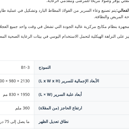
سفلي يوفر وصولا مريحا للمرضى ومقدمي الرعاية.
فعالي:
يتم تصنيع وعاء السرير من الفولاذ المطاط البارد وتشكيل في عملية ط
احة المريض والنظافة.
جهزة بنظام مكابح مركزية عالية الجودة التي تشغل في وقت واحد جميع العجلات
يز على النزاهة الهيكلية لتحمل الاستخدام اليومي في بيئات الرعاية الصحية المط
النموذج
B1-3
الأبعاد الإجمالية للسرير (L x W x H)
2130 × 980 × 450-800 مم
أبعاد علبة السرير (L × W)
1950 × 830 مم
ارتفاع الحاجز (من المقلاة)
360 ملم
نطاق تعديل الظهر
ما يصل إلى 75 درجة (± 5 درجة)