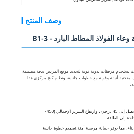
وصف المنتج
 الفولاذ المطاط البارد - B1-3
 الكهربائية ، حيث يستخدم مرفقات يدوية قوية لتحديد موقع المريض بدقة.مصممة
 منحنية أنيقة وقوية مع خطوات جانبية، ونظام كبح مركزي.هذا
ة.
يوفر ضبطًا مستقلًا لقاعدة الظهر (تصل إلى 75 درجة) ، قسم الساق (تصل إلى 45 درجة) ، وارتفاع السرير الإجمالي (450-
حناء، مما يوفر حماية مريضة آمنة.تصميم خطوة جانبية