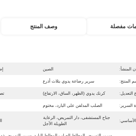
مات مفصلة
وصف المنتج
 المنشأ:
الصين
إص
م المنتج:
سرير رضاعة يدوي بثلاث أذرع
 التعديل:
كرنك يدوي (الظهر، الساق، الارتفاع)
تصم
ة السرير:
الصلب المدلفن على البارد، مختوم
جناح المستشفى، دار التمريض، الرعاية 
الأساسي:
ال
الطويلة الأجل
سرير التمريض المطاط الصلب المطاط البارد
, 
سرير التمريض ذو 