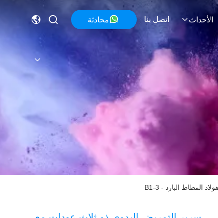
اتصل بنا
محادثة
الأحداث
 المطاط البارد - B1-3
سرير التمريض اليدوي ذو ثلاث عودات مع