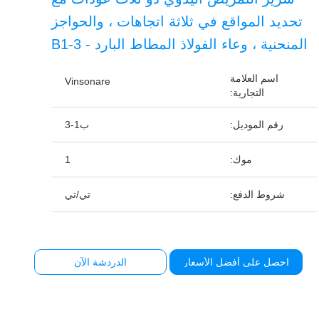
تحديد المواقع في ثلاثة اتجاهات ، والحواجز
المنحنية ، وعاء الفولاذ المطاط البارد - B1-3
اسم العلامة
Vinsonare
التجارية:
رقم الموديل:
ب1-3
موك:
1
شروط الدفع:
تي/تي
احصل على أفضل الأسعار
الدردشة الآن