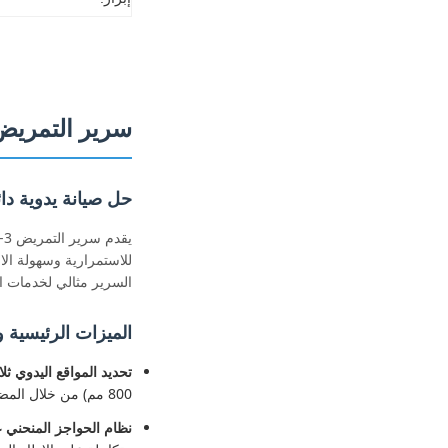
سرير التمريض ا
حل صيانة يدوية دا
للاستمرارية وسهولة ال
السرير مثالي لخدمات الر
الميزات الرئيسية و
تحديد المواقع اليدوي ثلا
800 مم) من خلال المضربات اليدوية السهلة التشغيل ،توفير المرونة الضرورية لرعاية المرضى دون الحاجة إلى الطاقة.
نظام الحواجز المنحني عا