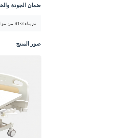
ضمان الجودة والخ
تم بناء B1-3 من مواد عالية الجودة وتخضع للتحقق من التجميع. يتم تعبئتها بشكل آمن لمنع تلف النقل ويأتي مع ضمان قياسي على مكوناتها الميكانيكية.
صور المنتج