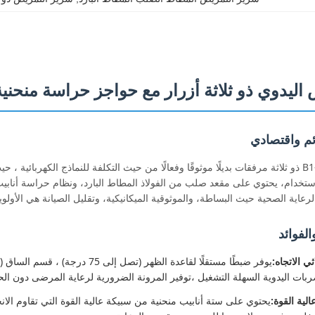
ليدوي ذو ثلاثة أزرار مع حواجز حراسة منحنية وعاء
ئم واقتصادي
يقدم سرير التمريض B1-3 ذو ثلاثة مرفقات بديلًا موثوقًا وفعالًا من حيث التكلفة للنماذج
استخدام، يحتوي على مقعد صلب من الفولاذ المطاط البارد، ونظام حراسة أنابيب
عاية الصحية حيث البساطة، والموثوقية الميكانيكية، وتقليل الصيانة هي الأولوي
الفوائد
ثي الاتجاه:
لية القوة:
يحتوي على ستة أنابيب منحنية من سبيكة عالية القوة التي تقاوم الان